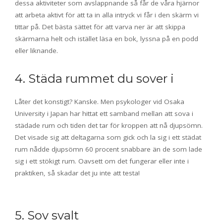
dessa aktiviteter som avslappnande så får de våra hjärnor
att arbeta aktivt för att ta in alla intryck vi får i den skärm vi
tittar på. Det bästa sättet för att varva ner är att skippa
skärmarna helt och istället läsa en bok, lyssna på en podd
eller liknande.
4. Städa rummet du sover i
Låter det konstigt? Kanske. Men psykologer vid Osaka
University i Japan har hittat ett samband mellan att sova i
städade rum och tiden det tar för kroppen att nå djupsömn.
Det visade sig att deltagarna som gick och la sig i ett städat
rum nådde djupsömn 60 procent snabbare än de som lade
sig i ett stökigt rum. Oavsett om det fungerar eller inte i
praktiken, så skadar det ju inte att testa!
5. Sov svalt