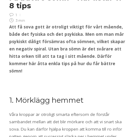
8 tips
1
3 min
Att få sova gott är otroligt viktigt för vårt mående,
både det fysiska och det psykiska. Men om man mår
psykiskt dåligt försämras ofta sömnen, vilket skapar
en negativ spiral. Utan bra sömn är det svårare att
hitta orken till att ta tag i sitt mående. Därför
kommer här åtta enkla tips på hur du får bättre
sömn!
1. Mörklägg hemmet
Våra kroppar är otroligt smarta eftersom de förstår
sambandet mellan att det blir mörkare och att vi snart ska
sova. Du kan därför hjälpa kroppen att komma till ro inför
natten genom att successivt släcka ner i hemmet under