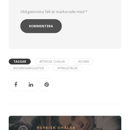
Obligatoriska fält är markerade med
*
TAGGAR
#PSYKISK OHÄLSA
#SÖMN
#SÖMNSVÅRIGHETER
#TYNGDTÄCKE
PSYKISK OHÄLSA