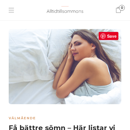
0
Save
VÄLMÅENDE
Få bättre sömn – Här listar vi