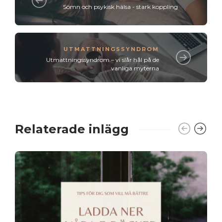
Sömn och psykisk hälsa - stark koppling
UTMATTNINGSSYNDROM
Utmattningssyndrom – vi slår hål på de
vanliga myterna
Relaterade inlägg