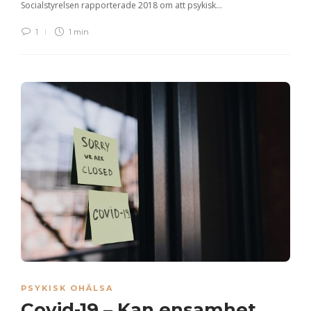
Socialstyrelsen rapporterade 2018 om att psykisk…
1
1 min
PSYKISK OHÄLSA
Covid-19 – Kan ensamhet