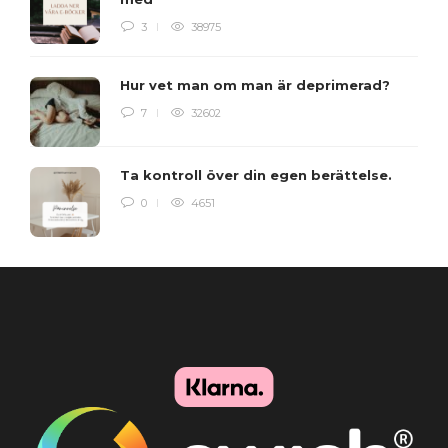
3
38975
Hur vet man om man är deprimerad?
7
32602
Ta kontroll över din egen berättelse.
0
4651