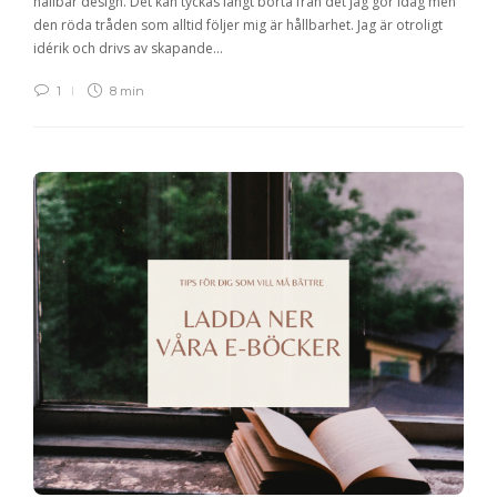
hållbar design. Det kan tyckas långt borta från det jag gör idag men
den röda tråden som alltid följer mig är hållbarhet. Jag är otroligt
idérik och drivs av skapande…
1
8 min