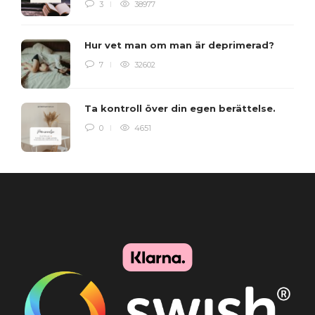
3
38977
Hur vet man om man är deprimerad?
7
32602
Ta kontroll över din egen berättelse.
0
4651