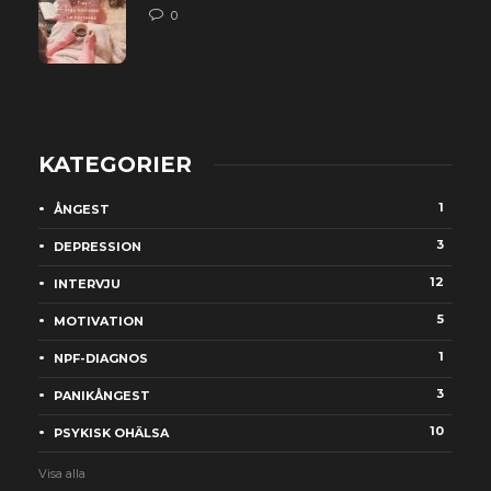
0
KATEGORIER
1
ÅNGEST
3
DEPRESSION
12
INTERVJU
5
MOTIVATION
1
NPF-DIAGNOS
3
PANIKÅNGEST
10
PSYKISK OHÄLSA
Visa alla