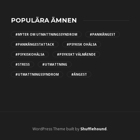
POPULÄRA ÄMNEN
#MYTER OM UTMATTNINGSSYNDROM
#PANIKÅNGEST
#PANIKÅNGESTATTACK
#PSYKISK OHÄLSA
#PSYKISKOHÄLSA
#PSYKISKT VÄLMÅENDE
#STRESS
#UTMATTNING
#UTMATTNINGSSYNDROM
#ÅNGEST
WordPress Theme built by
Shufflehound
.