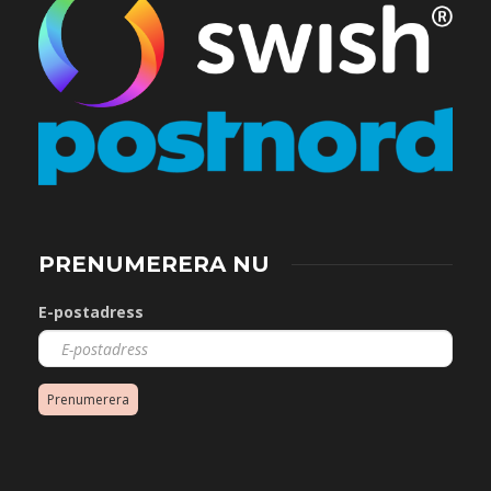
PRENUMERERA NU
E-postadress
Prenumerera