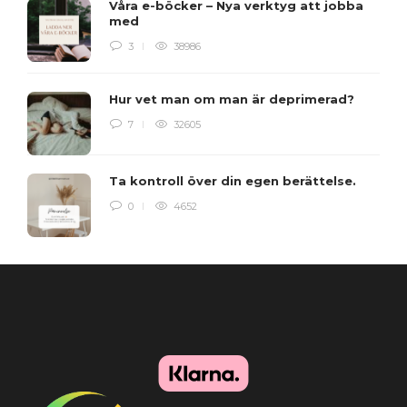
Våra e-böcker – Nya verktyg att jobba
med
3
38986
Hur vet man om man är deprimerad?
7
32605
Ta kontroll över din egen berättelse.
0
4652