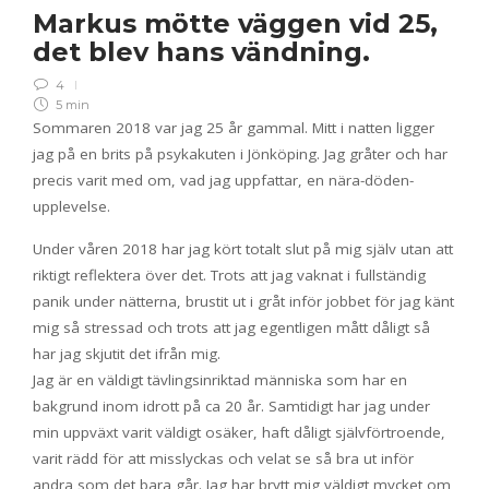
Markus mötte väggen vid 25,
det blev hans vändning.
4
5 min
Sommaren 2018 var jag 25 år gammal. Mitt i natten ligger
jag på en brits på psykakuten i Jönköping. Jag gråter och har
precis varit med om, vad jag uppfattar, en nära-döden-
upplevelse.
Under våren 2018 har jag kört totalt slut på mig själv utan att
riktigt reflektera över det. Trots att jag vaknat i fullständig
panik under nätterna, brustit ut i gråt inför jobbet för jag känt
mig så stressad och trots att jag egentligen mått dåligt så
har jag skjutit det ifrån mig.
Jag är en väldigt tävlingsinriktad människa som har en
bakgrund inom idrott på ca 20 år. Samtidigt har jag under
min uppväxt varit väldigt osäker, haft dåligt självförtroende,
varit rädd för att misslyckas och velat se så bra ut inför
andra som det bara går. Jag har brytt mig väldigt mycket om