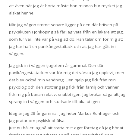
att även när jag är borta måste hon minnas hur mycket jag
älskat henne.
När jag någon timme senare ligger på den där britsen på
psykakuten i Jönköping så får jag veta från en läkare att jag,
som tur var, inte var på väg att dö. Han talar om för mig att
jag har haft en panikångestattack och att jag har gått in i
väggen.
Jag gick in i väggen tjugofem år gammal. Den där
panikångestattacken var för mig det värsta jag upplevt, men
det blev också min vändning. Den hjälp jag fick från min
psykolog och den stöttning jag fick från familj och vänner
fick mig på banan relativt snabbt igen. Jag brukar säga att jag
sprang in i väggen och studsade tillbaka ut igen.
Idag är jag 28 år gammal. Jag heter Markus Runhager och
jag pratar om psykisk ohälsa.
Just nu håller jag på att starta mitt eget företag då jag börjat
föreläsa men jag arbetar också som konsultchef inom