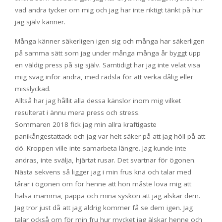
vad andra tycker om mig och jag har inte riktigt tänkt på hur
jag själv känner.
Många känner säkerligen igen sig och många har säkerligen
på samma sätt som jag under många många år byggt upp
en väldig press på sig själv. Samtidigt har jag inte velat visa
mig svag inför andra, med rädsla för att verka dålig eller
misslyckad.
Alltså har jag hållit alla dessa känslor inom mig vilket
resulterat i ännu mera press och stress.
Sommaren 2018 fick jag min allra kraftigaste
panikångestattack och jag var helt säker på att jag höll på att
dö. Kroppen ville inte samarbeta längre. Jag kunde inte
andras, inte svälja, hjärtat rusar. Det svartnar för ögonen.
Nästa sekvens så ligger jag i min frus knä och talar med
tårar i ögonen om för henne att hon måste lova mig att
hälsa mamma, pappa och mina syskon att jag älskar dem.
Jag tror just då att jag aldrig kommer få se dem igen. Jag
talar också om för min fru hur mycket jag älskar henne och