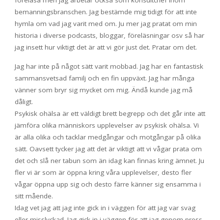
bemanningsbranschen. Jag bestämde mig tidigt för att inte
hymla om vad jag varit med om. Ju mer jag pratat om min
historia i diverse podcasts, bloggar, föreläsningar osv så har
jag insett hur viktigt det är att vi gör just det. Pratar om det.
Jag har inte på något sätt varit mobbad. Jag har en fantastisk
sammansvetsad familj och en fin uppväxt. Jag har många
vänner som bryr sig mycket om mig. Ändå kunde jag må
dåligt.
Psykisk ohälsa är ett väldigt brett begrepp och det går inte att
jämföra olika människors upplevelser av psykisk ohälsa. Vi
är alla olika och tacklar medgångar och motgångar på olika
sätt. Oavsett tycker jag att det är viktigt att vi vågar prata om
det och slå ner tabun som än idag kan finnas kring ämnet. Ju
fler vi är som är öppna kring våra upplevelser, desto fler
vågar öppna upp sig och desto färre känner sig ensamma i
sitt mående.
Idag vet jag att jag inte gick in i väggen för att jag var svag
eller misslyckad. Jag gick in i väggen för att jag genom press,