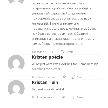
гарантирует защиту, анонимность и
оперативность работы. У нас вы найдёте
уникальный маркетплейс, где можно
приобретать любые услуги всего за пару
мгновений. Важно внимательно
проанализировать предложения и выбрать
наиболее выгодное для вас. Обратите
внимание на отзывы клиентов, они помогут
вам выбрать надежных продавцов.
1 år sedan
Svara
Kristen poëzie
WOW just what I was lookinng for. Came here by
searching for dichter
12 månader sedan
Svara
Kristan Tuin
Bedankt voor dit artikel!
11 månader sedan
Svara