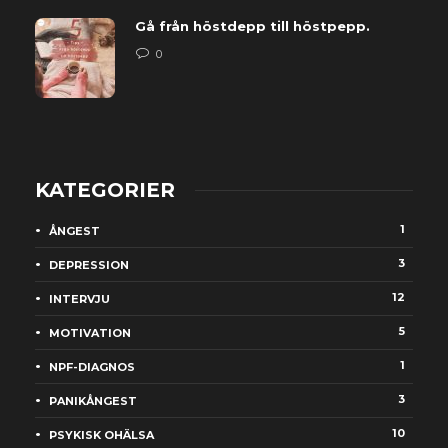
Gå från höstdepp till höstpepp.
0
KATEGORIER
1
ÅNGEST
3
DEPRESSION
12
INTERVJU
5
MOTIVATION
1
NPF-DIAGNOS
3
PANIKÅNGEST
10
PSYKISK OHÄLSA