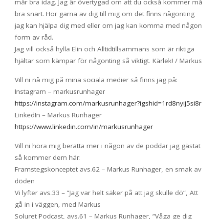
mår bra idag. Jag är övertygad om att du också kommer må
bra snart. Hör gärna av dig till mig om det finns någonting
jag kan hjälpa dig med eller om jag kan komma med någon
form av råd.
Jag vill också hylla Elin och Alltidtillsammans som är riktiga
hjältar som kämpar för någonting så viktigt. Kärlek! / Markus
Vill ni nå mig på mina sociala medier så finns jag på:
Instagram – markusrunhager
https://instagram.com/markusrunhager?igshid=1rd8nyij5si8r
LinkedIn – Markus Runhager
https://www.linkedin.com/in/markusrunhager
Vill ni höra mig berätta mer i någon av de poddar jag gästat
så kommer dem här:
Framstegskonceptet avs.62 – Markus Runhager, en smak av
döden
Vi lyfter avs.33 – ”Jag var helt säker på att jag skulle dö”, Att
gå in i väggen, med Markus
Soluret Podcast, avs.61 – Markus Runhager, ”Våga ge dig