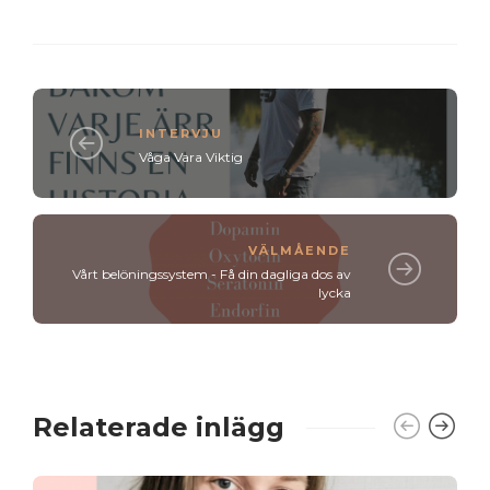
INTERVJU
Våga Vara Viktig
VÄLMÅENDE
Vårt belöningssystem - Få din dagliga dos av
lycka
Relaterade inlägg