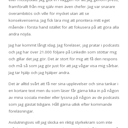
framförallt från mig själv men även chefer. Jag var snarare
överambitiös och ville för mycket utan att se
konsekvenserna. Jag fick lära mig att prioritera mitt eget
mående i första hand istället för att fokusera på att göra alla
andra nöjda.
Jag har kommit långt idag. Jag föreläser, jag pratar i podcasts
och jag har över 21.000 följare på LinkedIn som stöttar mig
och gillar det jag gör. Det är stort för mig att få den respons
och må så som jag gör just för att jag vågar visa mig sårbar.
Jag tar hjälp och jag hjälper andra.
Det är alltid svårt att få ner sina upplevelser och sina tankar i
en kortare text men du som läser får gärna kika in på någon
av mina sociala medier eller lyssna på någon av de podcasts
som jag gästat tidigare. Håll gärna utkik efter kommande
föreläsningar.
Avslutningsvis vill jag skicka en riktig styrkekram som inte