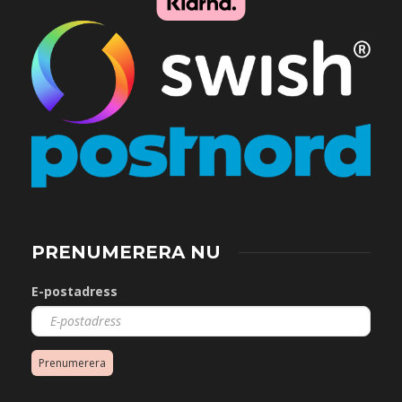
PRENUMERERA NU
E-postadress
Prenumerera