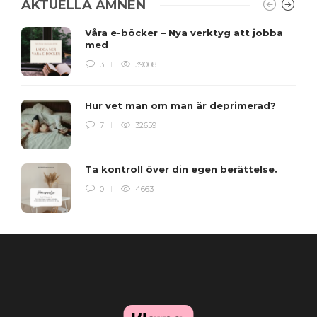
AKTUELLA ÄMNEN
Våra e-böcker – Nya verktyg att jobba
med
3
39008
Hur vet man om man är deprimerad?
7
32659
Ta kontroll över din egen berättelse.
0
4663