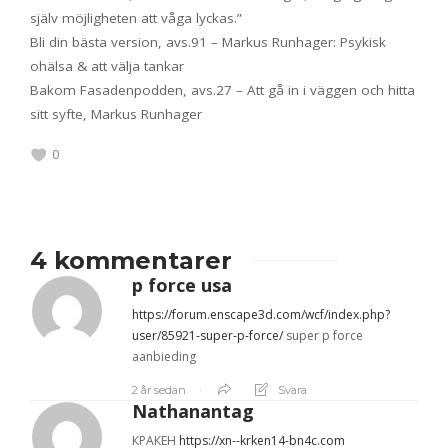
själv möjligheten att våga lyckas.”
Bli din bästa version, avs.91 – Markus Runhager: Psykisk
ohälsa & att välja tankar
Bakom Fasadenpodden, avs.27 – Att gå in i väggen och hitta
sitt syfte, Markus Runhager
0
4 kommentarer
p force usa
https://forum.enscape3d.com/wcf/index.php?
user/85921-super-p-force/
super p force
aanbieding
2 år sedan
Svara
Nathanantag
КРАКЕН
https://xn--krken14-bn4c.com