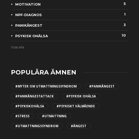
5
MOTIVATION
1
NPF-DIAGNOS
3
PANIKÅNGEST
10
PSYKISK OHÄLSA
Visa alla
POPULÄRA ÄMNEN
#MYTER OM UTMATTNINGSSYNDROM
#PANIKÅNGEST
#PANIKÅNGESTATTACK
#PSYKISK OHÄLSA
#PSYKISKOHÄLSA
#PSYKISKT VÄLMÅENDE
#STRESS
#UTMATTNING
#UTMATTNINGSSYNDROM
#ÅNGEST