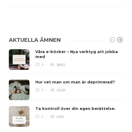
AKTUELLA ÄMNEN
Våra e-böcker – Nya verktyg att jobba
med
3
38993
Hur vet man om man är deprimerad?
7
32628
Ta kontroll över din egen berättelse.
0
4656