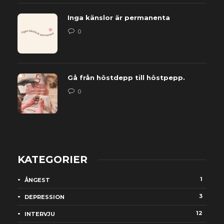
Inga känslor är permanenta
0
Gå från höstdepp till höstpepp.
0
KATEGORIER
1
ÅNGEST
3
DEPRESSION
12
INTERVJU