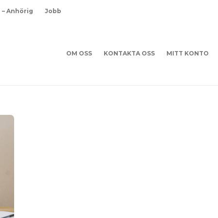
d – Anhörig
Jobb
OM OSS
KONTAKTA OSS
MITT KONTO