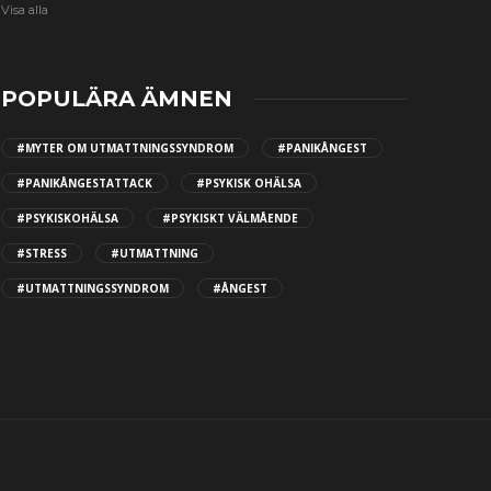
Visa alla
POPULÄRA ÄMNEN
#MYTER OM UTMATTNINGSSYNDROM
#PANIKÅNGEST
#PANIKÅNGESTATTACK
#PSYKISK OHÄLSA
#PSYKISKOHÄLSA
#PSYKISKT VÄLMÅENDE
#STRESS
#UTMATTNING
#UTMATTNINGSSYNDROM
#ÅNGEST