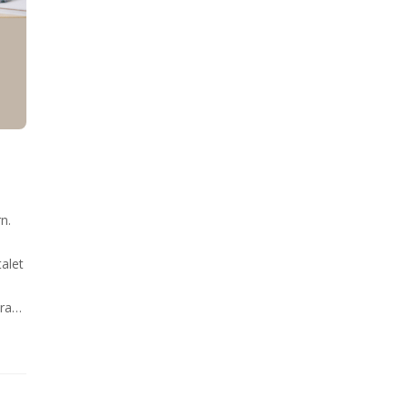
n.
alet
ara…