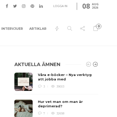
08
AUG
LOGGA IN
2026
0
INTERVJUER
ARTIKLAR
AKTUELLA ÄMNEN
Våra e-böcker – Nya verktyg
att jobba med
3
39003
Hur vet man om man är
deprimerad?
7
32658