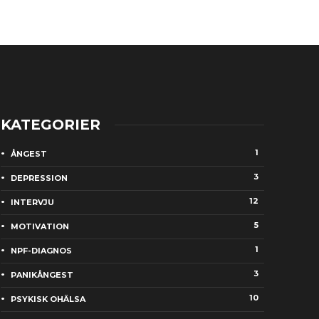
KATEGORIER
1
ÅNGEST
3
DEPRESSION
12
INTERVJU
5
MOTIVATION
1
NPF-DIAGNOS
3
PANIKÅNGEST
10
PSYKISK OHÄLSA