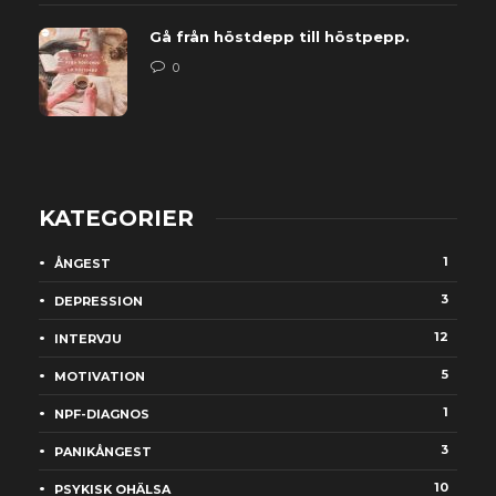
Gå från höstdepp till höstpepp.
0
KATEGORIER
1
ÅNGEST
3
DEPRESSION
12
INTERVJU
5
MOTIVATION
1
NPF-DIAGNOS
3
PANIKÅNGEST
10
PSYKISK OHÄLSA