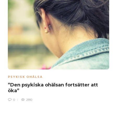
PSYKISK OHÄLSA
”Den psykiska ohälsan fortsätter att
öka”
0
2910