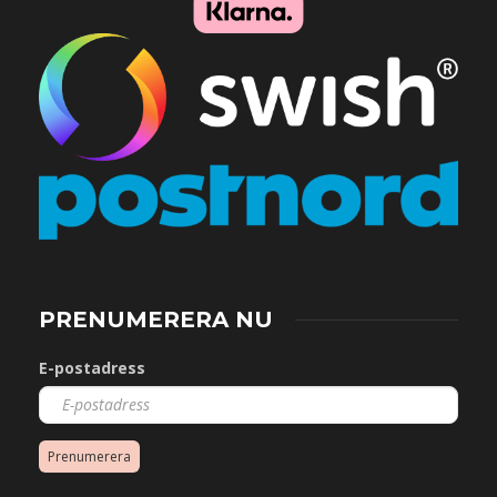
PRENUMERERA NU
E-postadress
Prenumerera