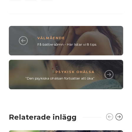
VÄLMÅENDE
Få bättre sömn - Här listar vi 8 tips
PSYKISK OHÄLSA
”Den psykiska ohälsan fortsätter att öka”
Relaterade inlägg