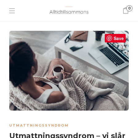
0
Save
UTMATTNINGSSYNDROM
Utmattningssyndrom – vi slår