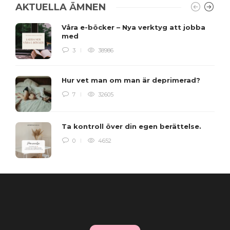
AKTUELLA ÄMNEN
Våra e-böcker – Nya verktyg att jobba
med
3
38986
Hur vet man om man är deprimerad?
7
32605
Ta kontroll över din egen berättelse.
0
4652