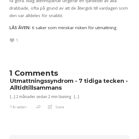
få göra. Idag återinsjuknar ungefär en fjärdedel av alla
drabbade, ofta på grund av att de återgick till vardagen som
den var alldeles för snabbt.
LÄS ÄVEN:
6 saker som minskar risken för utmattning
1
1 Comments
Utmattningssyndrom - 7 tidiga tecken -
Alltidtillsammans
[…] 2 månader sedan 2 min läsning […]
7 år sedan
Svara