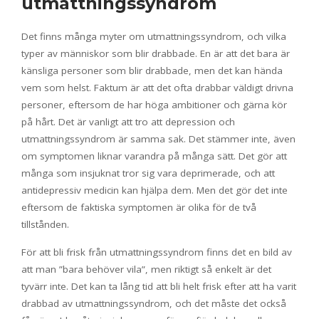
utmattningssyndrom
Det finns många myter om utmattningssyndrom, och vilka
typer av människor som blir drabbade. En är att det bara är
känsliga personer som blir drabbade, men det kan hända
vem som helst. Faktum är att det ofta drabbar väldigt drivna
personer, eftersom de har höga ambitioner och gärna kör
på hårt. Det är vanligt att tro att depression och
utmattningssyndrom är samma sak. Det stämmer inte, även
om symptomen liknar varandra på många sätt. Det gör att
många som insjuknat tror sig vara deprimerade, och att
antidepressiv medicin kan hjälpa dem. Men det gör det inte
eftersom de faktiska symptomen är olika för de två
tillstånden.
För att bli frisk från utmattningssyndrom finns det en bild av
att man ”bara behöver vila”, men riktigt så enkelt är det
tyvärr inte. Det kan ta lång tid att bli helt frisk efter att ha varit
drabbad av utmattningssyndrom, och det måste det också