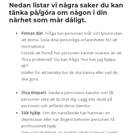
Nedan listar vi några saker du kan
tänka på/göra om någon i din
närhet som mår dåligt.
Finnas där.
Fråga hur personen mår och lyssna utan
att döma. Dela dina personliga erfarenheter för att
normalisera.
Försök att förstå hur personen känner snarare än att
“lösa problemet” Du kan fråga “Hur kan jag hjälpa
till?”
Istället för att berätta hur de ska känna eller vad de
ska göra.
Visa Empati.
Värdera personens känslor och låt
personen veta att du bryr dig. Lägg inte skuld på
personen och avfärda deras känslor.
Sök hjälp
. Om din närstående har hamnat i en
depression eller har ångest behöver personen få
professionell hjälp.
Den som drabbats av psykisk ohälsa tappar i regel