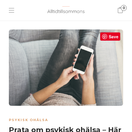
0
Save
PSYKISK OHÄLSA
Prata om psykisk ohälsa – Här