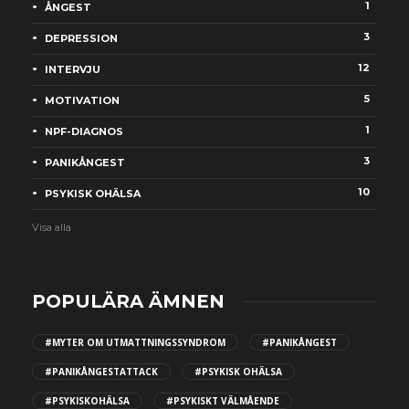
1
ÅNGEST
3
DEPRESSION
12
INTERVJU
5
MOTIVATION
1
NPF-DIAGNOS
3
PANIKÅNGEST
10
PSYKISK OHÄLSA
Visa alla
POPULÄRA ÄMNEN
#MYTER OM UTMATTNINGSSYNDROM
#PANIKÅNGEST
#PANIKÅNGESTATTACK
#PSYKISK OHÄLSA
#PSYKISKOHÄLSA
#PSYKISKT VÄLMÅENDE