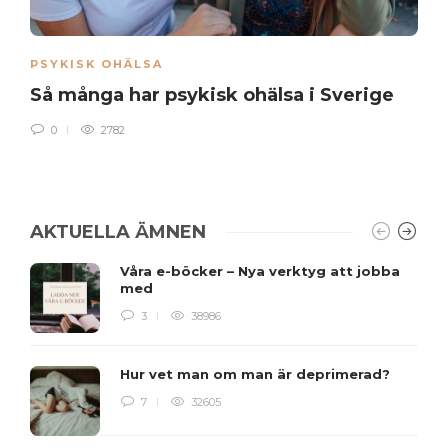
PSYKISK OHÄLSA
Så många har psykisk ohälsa i Sverige
0
2782
AKTUELLA ÄMNEN
Våra e-böcker – Nya verktyg att jobba
med
3
38986
Hur vet man om man är deprimerad?
7
32605