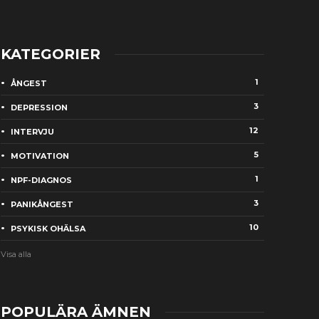
KATEGORIER
1
ÅNGEST
3
DEPRESSION
12
INTERVJU
5
MOTIVATION
1
NPF-DIAGNOS
3
PANIKÅNGEST
10
PSYKISK OHÄLSA
Visa alla
POPULÄRA ÄMNEN