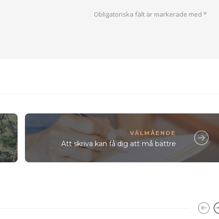
Obligatoriska fält är markerade med
*
VÄLMÅENDE
Att skriva kan få dig att må bättre