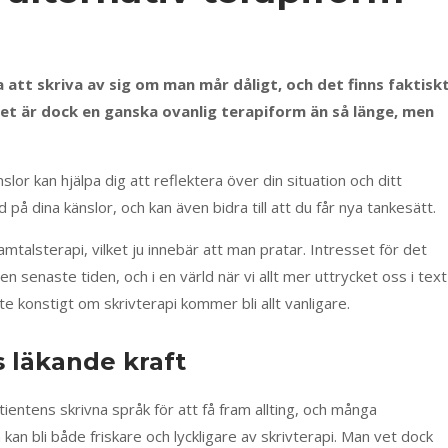
 att skriva av sig om man mår dåligt, och det finns faktisk
et är dock en ganska ovanlig terapiform än så länge, men
lor kan hjälpa dig att reflektera över din situation och ditt
 på dina känslor, och kan även bidra till att du får nya tankesätt.
mtalsterapi, vilket ju innebär att man pratar. Intresset för det
 senaste tiden, och i en värld när vi allt mer uttrycket oss i text
te konstigt om skrivterapi kommer bli allt vanligare.
s läkande kraft
ientens skrivna språk för att få fram allting, och många
an bli både friskare och lyckligare av skrivterapi.
Man vet dock