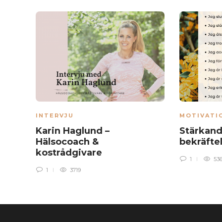
INTERVJU
MOTIVATI
Karin Haglund –
Stärkand
Hälsocoach &
bekräfte
kostrådgivare
1
536
1
3719