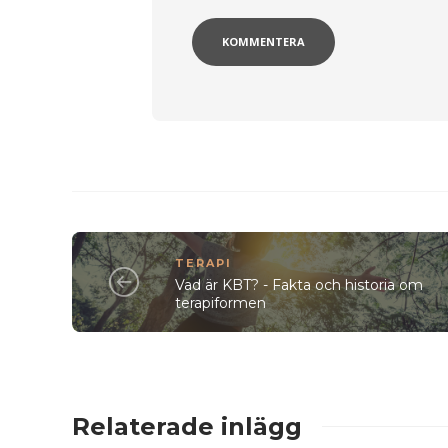
TERAPI
Vad är KBT? - Fakta och historia om
terapiformen
Relaterade inlägg