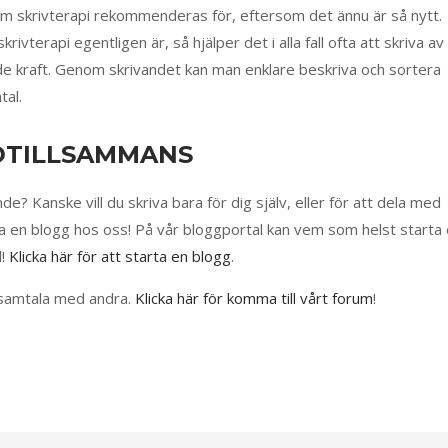
som skrivterapi rekommenderas för, eftersom det ännu är så nytt.
ivterapi egentligen är, så hjälper det i alla fall ofta att skriva av
de kraft. Genom skrivandet kan man enklare beskriva och sortera
tal.
TIDTILLSAMMANS
de? Kanske vill du skriva bara för dig själv, eller för att dela med
arta en blogg hos oss! På vår bloggportal kan vem som helst starta
l!
Klicka här för att starta en blogg
.
h samtala med andra.
Klicka här för komma till vårt forum
!