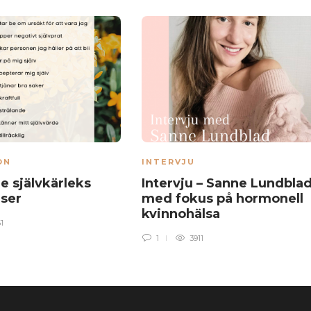
ON
INTERVJU
e självkärleks
Intervju – Sanne Lundblad
lser
med fokus på hormonell
kvinnohälsa
1
1
3911