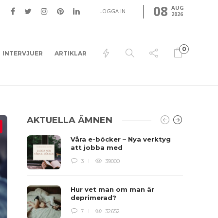
08
AUG
LOGGA IN
2026
0
INTERVJUER
ARTIKLAR
AKTUELLA ÄMNEN
Våra e-böcker – Nya verktyg
att jobba med
3
39000
Hur vet man om man är
deprimerad?
7
32652