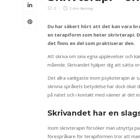
0
2 min
läsning
Du har säkert hört att det kan vara bra
en terapiform som heter skrivterapi. D
det finns en del som praktiserar den.
Att skriva om sina egna upplevelser och käns
mående. Skrivandet hjälper dig att sätta ord
Det allra vanligaste inom psykoterapin är sa
skrivna språkets betydelse har dock ökat den
på nätet och i kontakt med vänner är det in
Skrivandet har en slag
Inom skrivterapin försöker man utnyttja pat
förespråkare för terapiformen tror att man k