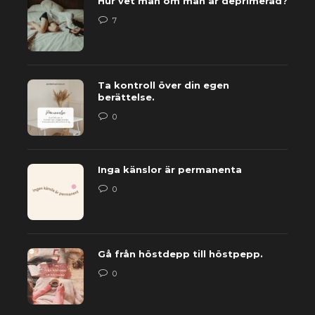
Hur vet man om man är deprimerad?
7
Ta kontroll över din egen
berättelse.
0
Inga känslor är permanenta
0
Gå från höstdepp till höstpepp.
0