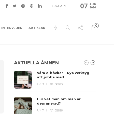
07
AUG
LOGGA IN
2026
0
INTERVJUER
ARTIKLAR
AKTUELLA ÄMNEN
Våra e-böcker – Nya verktyg
att jobba med
3
38993
Hur vet man om man är
deprimerad?
7
32626