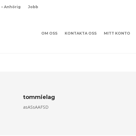
d – Anhörig
Jobb
OM OSS
KONTAKTA OSS
MITT KONTO
tommielag
asASsAAFSD