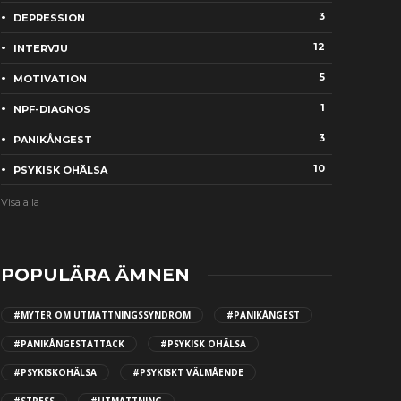
3
DEPRESSION
12
INTERVJU
5
MOTIVATION
1
NPF-DIAGNOS
3
PANIKÅNGEST
10
PSYKISK OHÄLSA
Visa alla
POPULÄRA ÄMNEN
#MYTER OM UTMATTNINGSSYNDROM
#PANIKÅNGEST
#PANIKÅNGESTATTACK
#PSYKISK OHÄLSA
#PSYKISKOHÄLSA
#PSYKISKT VÄLMÅENDE