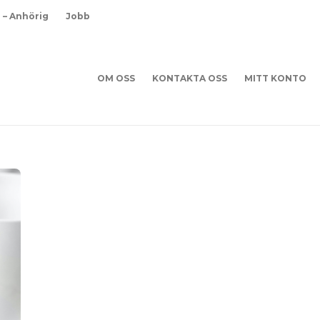
d – Anhörig
Jobb
OM OSS
KONTAKTA OSS
MITT KONTO