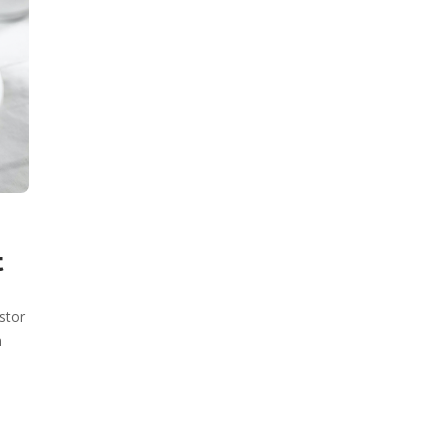
t
)
stor
n