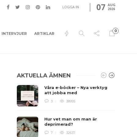
07
AUG
LOGGA IN
2026
0
INTERVJUER
ARTIKLAR
AKTUELLA ÄMNEN
Våra e-böcker – Nya verktyg
att jobba med
3
38995
Hur vet man om man är
deprimerad?
7
32637