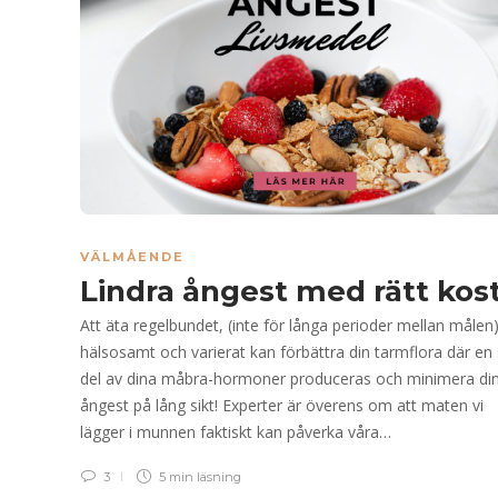
VÄLMÅENDE
Lindra ångest med rätt kos
Att äta regelbundet, (inte för långa perioder mellan målen
hälsosamt och varierat kan förbättra din tarmflora där en 
del av dina måbra-hormoner produceras och minimera di
ångest på lång sikt! Experter är överens om att maten vi
lägger i munnen faktiskt kan påverka våra…
3
5 min
läsning