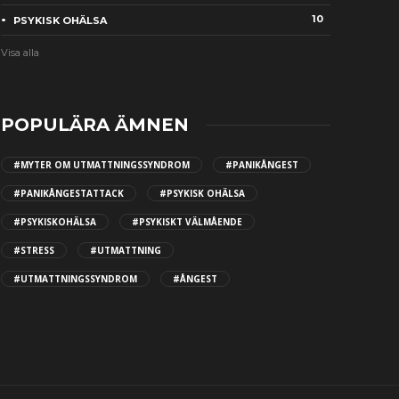
10
PSYKISK OHÄLSA
Visa alla
POPULÄRA ÄMNEN
#MYTER OM UTMATTNINGSSYNDROM
#PANIKÅNGEST
#PANIKÅNGESTATTACK
#PSYKISK OHÄLSA
#PSYKISKOHÄLSA
#PSYKISKT VÄLMÅENDE
#STRESS
#UTMATTNING
#UTMATTNINGSSYNDROM
#ÅNGEST