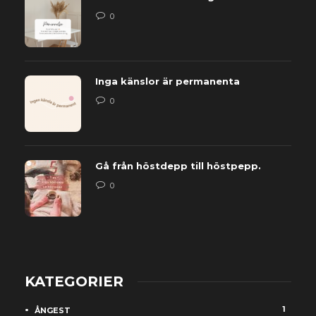
0
Inga känslor är permanenta
0
Gå från höstdepp till höstpepp.
0
KATEGORIER
1
ÅNGEST