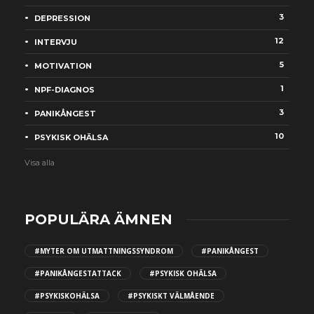
3
DEPRESSION
12
INTERVJU
5
MOTIVATION
1
NPF-DIAGNOS
3
PANIKÅNGEST
10
PSYKISK OHÄLSA
Visa alla
POPULÄRA ÄMNEN
#MYTER OM UTMATTNINGSSYNDROM
#PANIKÅNGEST
#PANIKÅNGESTATTACK
#PSYKISK OHÄLSA
#PSYKISKOHÄLSA
#PSYKISKT VÄLMÅENDE