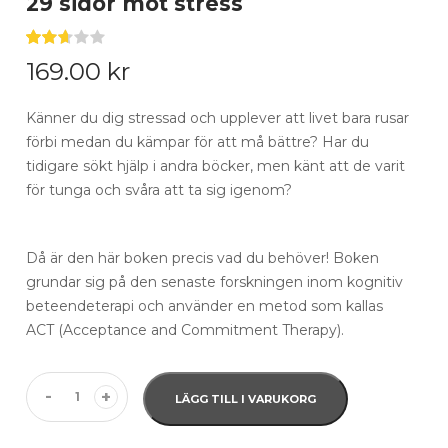
29 sidor mot stress
Betygsatt
48
169.00
kr
2.63
av
5
baserat
Känner du dig stressad och upplever att livet bara rusar
på
förbi medan du kämpar för att må bättre? Har du
kundrecensioner
tidigare sökt hjälp i andra böcker, men känt att de varit
för tunga och svåra att ta sig igenom?
Då är den här boken precis vad du behöver! Boken
grundar sig på den senaste forskningen inom kognitiv
beteendeterapi och använder en metod som kallas
ACT (Acceptance and Commitment Therapy).
-
+
LÄGG TILL I VARUKORG