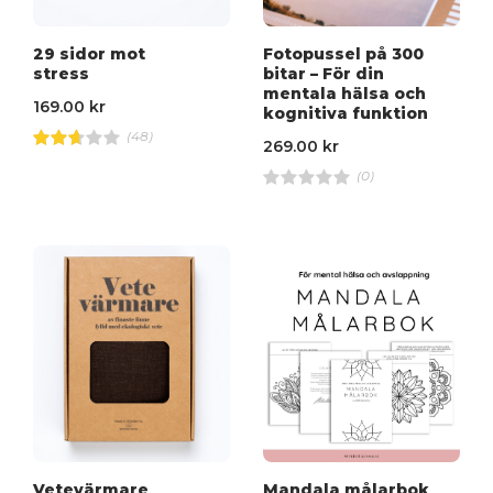
29 sidor mot
Fotopussel på 300
stress
bitar – För din
mentala hälsa och
169.00
kr
kognitiva funktion
(48)
269.00
kr
Bety
gsa
(0)
tt
2.63
R
av 5
a
t
e
d
4
.
0
0
o
u
t
o
f
5
Vetevärmare
Mandala målarbok