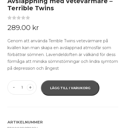
Avslappning med vetevärmare –
Terrible Twins
Rated
0
289.00
kr
0.00
out
of
5
Genom att använda Terrible Twins vetevärmare på
based
kvällen kan man skapa en avslappnad atmosfär som
on
customer
förbättrar sömnen. Lavendeldoften är välkänd för dess
reviews
förmåga att minska sömnstörningar och lindra symtom
på depression och ångest
-
+
LÄGG TILL I VARUKORG
ARTIKELNUMMER