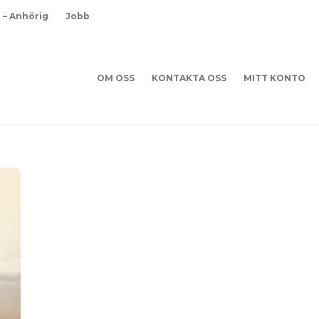
d – Anhörig
Jobb
OM OSS
KONTAKTA OSS
MITT KONTO