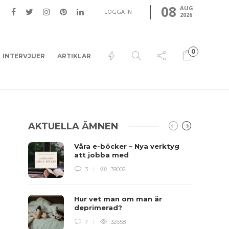
08
AUG
LOGGA IN
2026
0
INTERVJUER
ARTIKLAR
AKTUELLA ÄMNEN
Våra e-böcker – Nya verktyg
att jobba med
3
39002
Hur vet man om man är
deprimerad?
7
32658