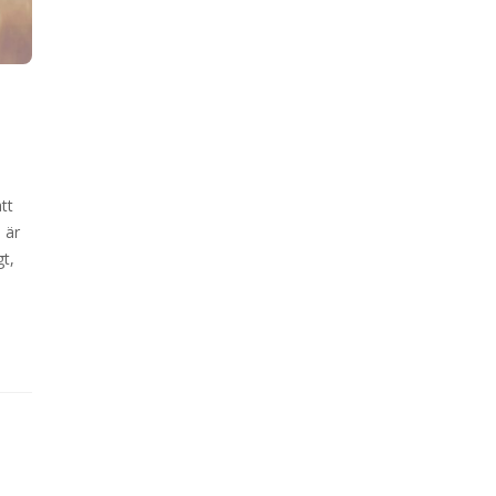
tt
 är
gt,