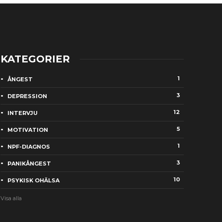
KATEGORIER
1
ÅNGEST
3
DEPRESSION
12
INTERVJU
5
MOTIVATION
1
NPF-DIAGNOS
3
PANIKÅNGEST
10
PSYKISK OHÄLSA
Visa alla