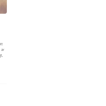
tt
 är
gt,