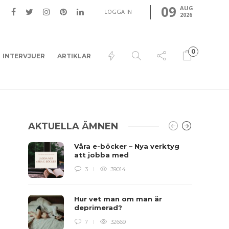
09
AUG
LOGGA IN
2026
0
INTERVJUER
ARTIKLAR
AKTUELLA ÄMNEN
Våra e-böcker – Nya verktyg
att jobba med
3
39014
Hur vet man om man är
deprimerad?
7
32669