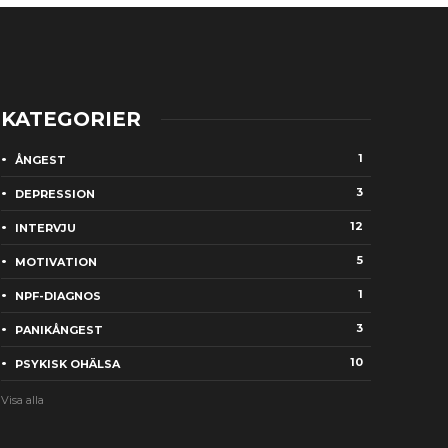
KATEGORIER
1
ÅNGEST
3
DEPRESSION
12
INTERVJU
5
MOTIVATION
1
NPF-DIAGNOS
3
PANIKÅNGEST
10
PSYKISK OHÄLSA
Visa alla