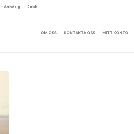
d – Anhörig
Jobb
OM OSS
KONTAKTA OSS
MITT KONTO