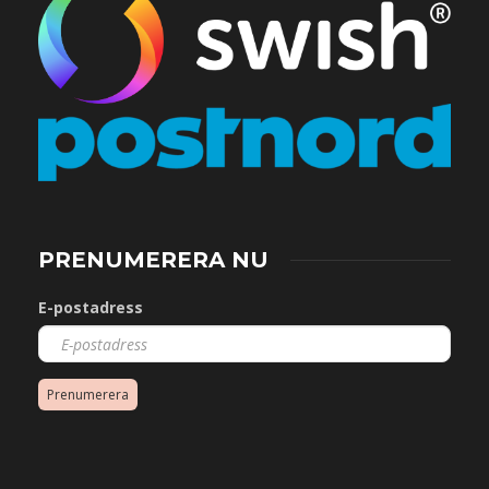
PRENUMERERA NU
E-postadress
Prenumerera