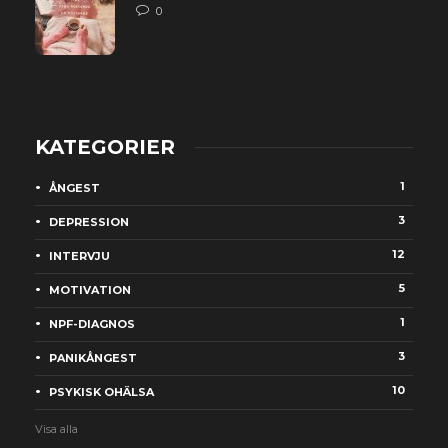
0
KATEGORIER
1
ÅNGEST
3
DEPRESSION
12
INTERVJU
5
MOTIVATION
1
NPF-DIAGNOS
3
PANIKÅNGEST
10
PSYKISK OHÄLSA
Visa alla