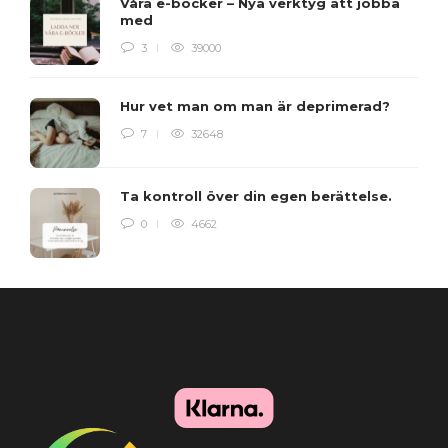
Våra e-böcker – Nya verktyg att jobba
med
3
39000
Hur vet man om man är deprimerad?
7
32648
Ta kontroll över din egen berättelse.
0
4662