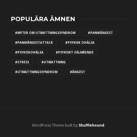
POPULÄRA ÄMNEN
#MYTER OM UTMATTNINGSSYNDROM
#PANIKÅNGEST
#PANIKÅNGESTATTACK
#PSYKISK OHÄLSA
#PSYKISKOHÄLSA
#PSYKISKT VÄLMÅENDE
#STRESS
#UTMATTNING
#UTMATTNINGSSYNDROM
#ÅNGEST
WordPress Theme built by
Shufflehound
.