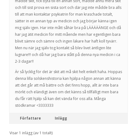
mådde skit, fick byta till en annan sort, mådde ännu mera skit
och till sist prova en sista sort och där jag inte mådde bra alls
till att man kontaktar psykiatrin för man kraschade totalt,
sätter in en annan typ av medicin och jag börjar känna igen
mig själv igen. Har inte mått såhär bra på LÄÄÄÄÄNGE och då
har jag ätit medicin för mitt mående men har egentligen bara
blivit sämre och sämre och ingen läkare har haft koll tyvärr.
Men nu när jag själv tog kontakt så blev livet äntligen lite
lugnare!!! och då har jag bara stått på denna nya medicin i ca
2-3 dagar!!
Är så lycklig för det är skit att må skit helt enkelt haha. Hoppas
denna lilla solskenshistoria kan hjälpa någon annan att känna
att det går att må bättre och det finns hopp, allt är inte bara
mörkt och eländigt även om det känns så tillfälligt men bara
du får rätt hjälp så kan det vända för oss alla. Många
stödkramar <3333333
Författare
Inlägg
Visar 1 inlägg (av 1 totalt)