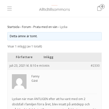
0
Startsida
›
Forum
›
Prata med en vän
›
Lycka
Detta ämne är tomt.
Visar 1 inlägg (av 1 totalt)
Författare
Inlägg
juli 23, 2021 kl. 8:10 e m
#2330
SVARA
Fanny
Gäst
Lyckan när man ÄNTLIGEN efter att ha varit med om 2
dödsfall i familjen förra året, blev insatt på antidepp och