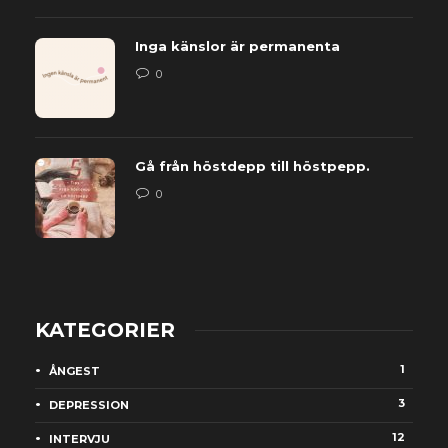
Inga känslor är permanenta
0
Gå från höstdepp till höstpepp.
0
KATEGORIER
1
ÅNGEST
3
DEPRESSION
12
INTERVJU