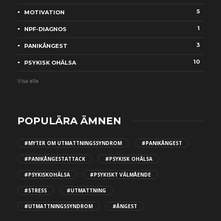
5
MOTIVATION
1
NPF-DIAGNOS
3
PANIKÅNGEST
10
PSYKISK OHÄLSA
Visa alla
POPULÄRA ÄMNEN
#MYTER OM UTMATTNINGSSYNDROM
#PANIKÅNGEST
#PANIKÅNGESTATTACK
#PSYKISK OHÄLSA
#PSYKISKOHÄLSA
#PSYKISKT VÄLMÅENDE
#STRESS
#UTMATTNING
#UTMATTNINGSSYNDROM
#ÅNGEST