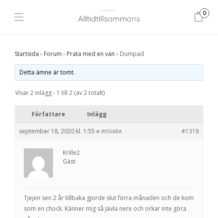
0
Startsida
›
Forum
›
Prata med en vän
›
Dumpad
Detta ämne är tomt.
Visar 2 inlägg - 1 till 2 (av 2 totalt)
Författare
Inlägg
september 18, 2020 kl. 1:55 e m
#1318
SVARA
Krille2
Gäst
Tjejen sen 2 år tillbaka gjorde slut förra månaden och de kom
som en chock. Känner mig så jävla nere och orkar inte göra