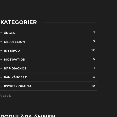
KATEGORIER
1
ÅNGEST
3
DEPRESSION
12
INTERVJU
5
MOTIVATION
1
NPF-DIAGNOS
3
PANIKÅNGEST
10
PSYKISK OHÄLSA
Visa alla
POPULÄRA ÄMNEN