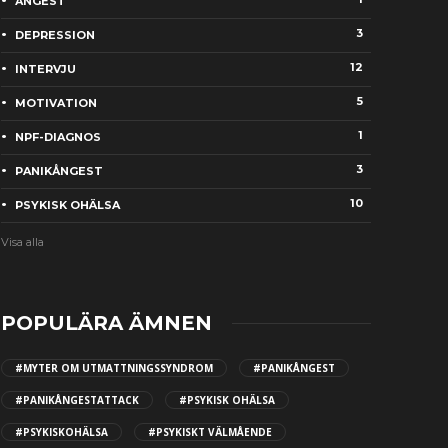
ÅNGEST
3
DEPRESSION
12
INTERVJU
5
MOTIVATION
1
NPF-DIAGNOS
3
PANIKÅNGEST
10
PSYKISK OHÄLSA
Visa alla
POPULÄRA ÄMNEN
#MYTER OM UTMATTNINGSSYNDROM
#PANIKÅNGEST
#PANIKÅNGESTATTACK
#PSYKISK OHÄLSA
#PSYKISKOHÄLSA
#PSYKISKT VÄLMÅENDE