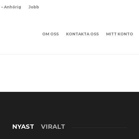
d – Anhörig
Jobb
OM OSS
KONTAKTA OSS
MITT KONTO
NYAST
VIRALT