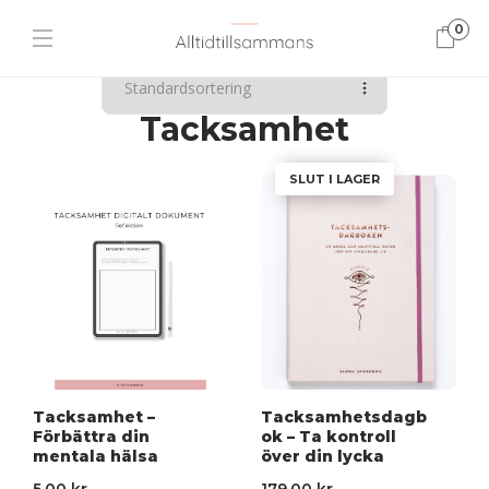
0
VISAR ALLA 2 RESULTAT
Tacksamhet
SLUT I LAGER
Tacksamhet –
Tacksamhetsdagb
Förbättra din
ok – Ta kontroll
mentala hälsa
över din lycka
5.00
kr
179.00
kr