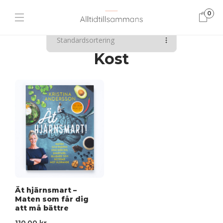
0
ENDAST ETT SÖKRESULTAT
Kost
Ät hjärnsmart –
Maten som får dig
att må bättre
110.00
kr