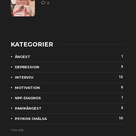
0
KATEGORIER
1
ÅNGEST
3
DEPRESSION
12
INTERVJU
5
MOTIVATION
1
NPF-DIAGNOS
3
PANIKÅNGEST
10
PSYKISK OHÄLSA
Visa alla