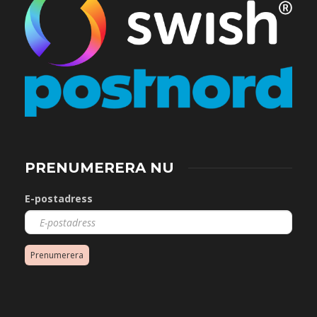
PRENUMERERA NU
E-postadress
Prenumerera