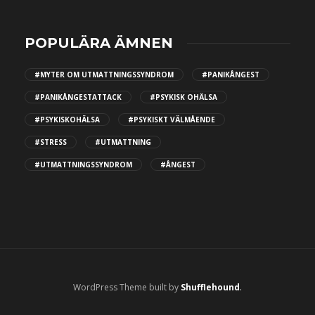
POPULÄRA ÄMNEN
#MYTER OM UTMATTNINGSSYNDROM
#PANIKÅNGEST
#PANIKÅNGESTATTACK
#PSYKISK OHÄLSA
#PSYKISKOHÄLSA
#PSYKISKT VÄLMÅENDE
#STRESS
#UTMATTNING
#UTMATTNINGSSYNDROM
#ÅNGEST
WordPress Theme built by
Shufflehound
.