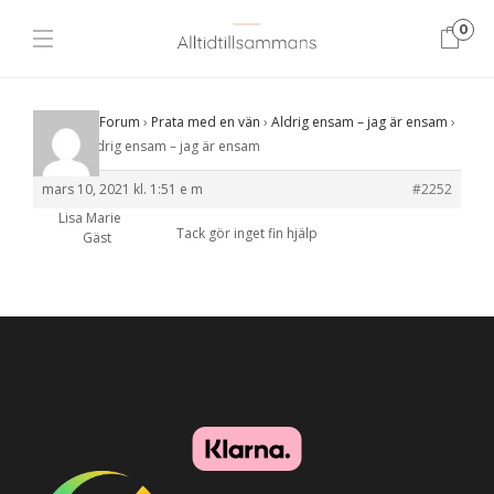
0
Startsida
›
Forum
›
Prata med en vän
›
Aldrig ensam – jag är ensam
›
Svar till: Aldrig ensam – jag är ensam
mars 10, 2021 kl. 1:51 e m
#2252
Lisa Marie
Tack gör inget fin hjälp
Gäst