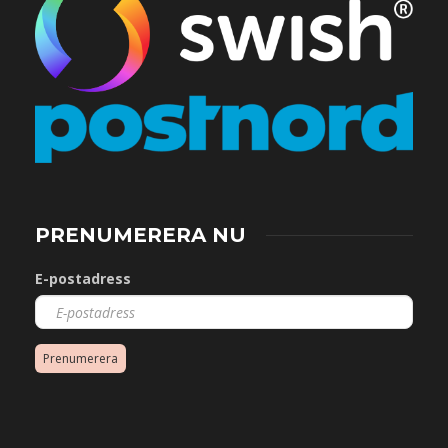
PRENUMERERA NU
E-postadress
Prenumerera