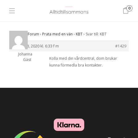
0
Startsida
›
Forum
›
Prata med en vän
›
KBT
›
Svar till: KBT
oktober 8, 2020 kl. 6:33 f m
#1429
Johanna
Kolla med din vårdcentral, dom brukar
Gäst
kunna förmedla bra kontakter.