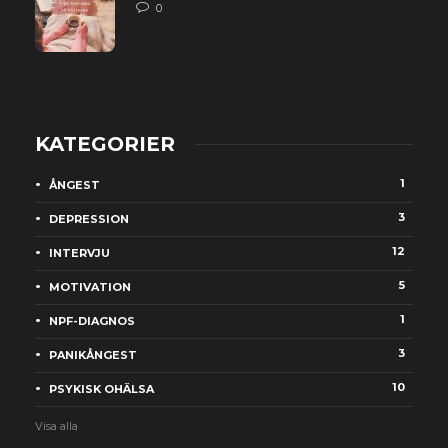
0
KATEGORIER
1
ÅNGEST
3
DEPRESSION
12
INTERVJU
5
MOTIVATION
1
NPF-DIAGNOS
3
PANIKÅNGEST
10
PSYKISK OHÄLSA
Visa alla