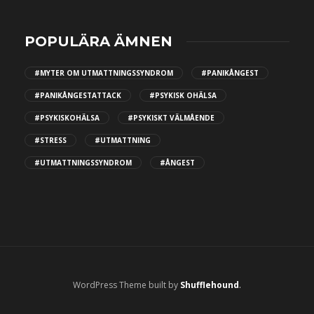
POPULÄRA ÄMNEN
#MYTER OM UTMATTNINGSSYNDROM
#PANIKÅNGEST
#PANIKÅNGESTATTACK
#PSYKISK OHÄLSA
#PSYKISKOHÄLSA
#PSYKISKT VÄLMÅENDE
#STRESS
#UTMATTNING
#UTMATTNINGSSYNDROM
#ÅNGEST
WordPress Theme built by
Shufflehound
.