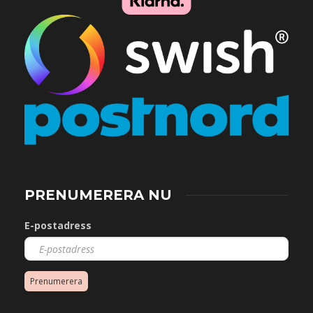
PRENUMERERA NU
E-postadress
Prenumerera