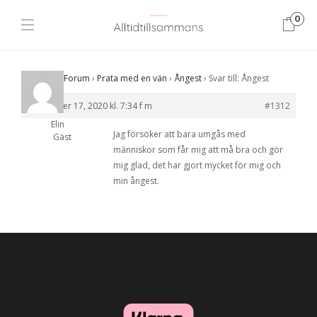
0
Startsida
›
Forum
›
Prata med en vän
›
Ångest
›
Svar till: Ångest
september 17, 2020 kl. 7:34 f m
#1312
Elin
Jag försöker att bara umgås med
Gäst
människor som får mig att må bra och gör
mig glad, det har gjort mycket för mig och
min ångest.