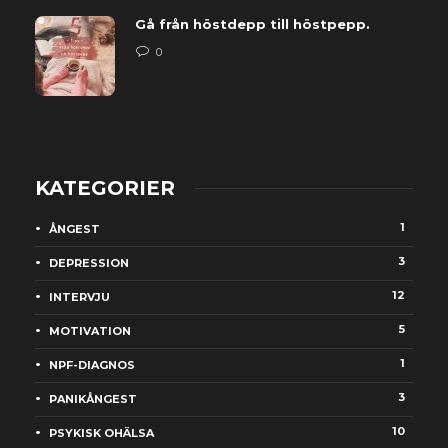
Gå från höstdepp till höstpepp.
0
KATEGORIER
1
ÅNGEST
3
DEPRESSION
12
INTERVJU
5
MOTIVATION
1
NPF-DIAGNOS
3
PANIKÅNGEST
10
PSYKISK OHÄLSA